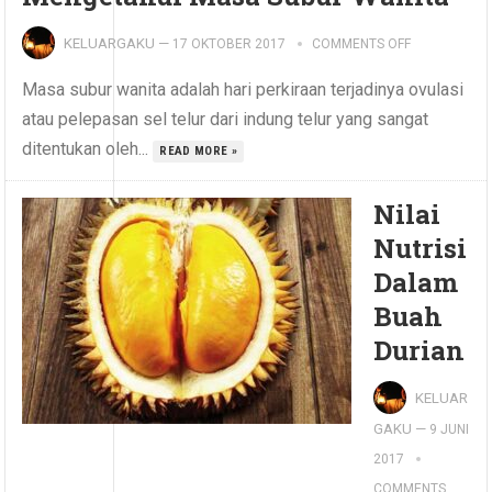
KELUARGAKU
—
17 OKTOBER 2017
COMMENTS OFF
Masa subur wanita adalah hari perkiraan terjadinya ovulasi
atau pelepasan sel telur dari indung telur yang sangat
ditentukan oleh...
READ MORE »
Nilai
Nutrisi
Dalam
Buah
Durian
KELUAR
GAKU
—
9 JUNI
2017
COMMENTS