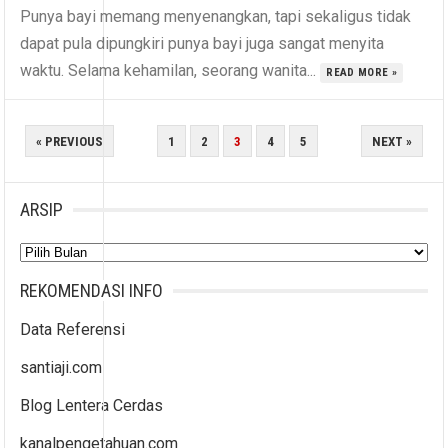
Punya bayi memang menyenangkan, tapi sekaligus tidak
dapat pula dipungkiri punya bayi juga sangat menyita
waktu. Selama kehamilan, seorang wanita...
READ MORE »
PAGINASI
« PREVIOUS
1
2
3
4
5
NEXT »
POS
ARSIP
Arsip
REKOMENDASI INFO
Data Referensi
santiaji.com
Blog Lentera Cerdas
kanalpengetahuan.com