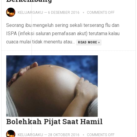
KELUARGAKU
—
6 DESEMBER 2016
COMMENTS OFF
Seorang ibu mengeluh sering sekali terserang flu dan
ISPA (infeksi saluran pernafasan akut) terutama kalau
cuaca mulai tidak menentu atau...
READ MORE »
Bolehkah Pijat Saat Hamil
KELUARGAKU
—
28 OKTOBER 2016
COMMENTS OFF