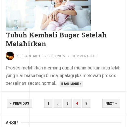
Tubuh Kembali Bugar Setelah
Melahirkan
KELUARGAKU
—
20 JULI 2015
COMMENTS OFF
Proses melahirkan memang dapat menimbulkan rasa lelah
yang luar biasa bagi bunda, apalagi jika melewati proses
persalinan secara normal....
READ MORE »
PAGINASI
« PREVIOUS
1
…
3
4
5
NEXT »
POS
ARSIP