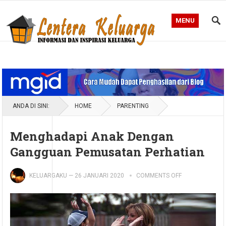
MENU
Blog Lentera Keluarga
ANDA DI SINI:
HOME
PARENTING
Menghadapi Anak Dengan
Gangguan Pemusatan Perhatian
KELUARGAKU
—
26 JANUARI 2020
COMMENTS OFF