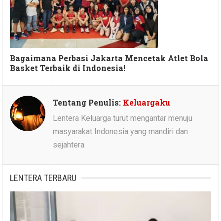
Bagaimana Perbasi Jakarta Mencetak Atlet Bola
Basket Terbaik di Indonesia!
Tentang Penulis:
Keluargaku
Lentera Keluarga turut mengantar menuju
masyarakat Indonesia yang mandiri dan
sejahtera
LENTERA TERBARU