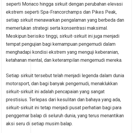
seperti Monaco hingga sirkuit dengan perubahan elevasi
ekstrem seperti Spa-Francorchamps dan Pikes Peak,
setiap sirkuit menawarkan pengalaman yang berbeda dan
memerlukan strategi serta konsentrasi maksimal.
Meskipun berisiko tinggi, sirkuit-sirkuit ini juga menjadi
tempat pengujian bagi kemampuan pengemudi dalam
menghadapi kondisi ekstrem yang menguji keberanian,
ketahanan mental, dan keterampilan mengemudi mereka.
Setiap sirkuit tersebut telah menjadi legenda dalam dunia
motorsport, dan bagi banyak pengemudi, menaklukkan
sirkuit-sirkuit ini adalah pencapaian yang sangat
prestisius. Terlepas dari kesulitan dan bahaya yang ada,
sirkuit-sirkuit ini tetap menjadi pusat perhatian bagi para
penggemar balap di seluruh dunia, yang terus menantikan
aksi seru di setiap musim balap.