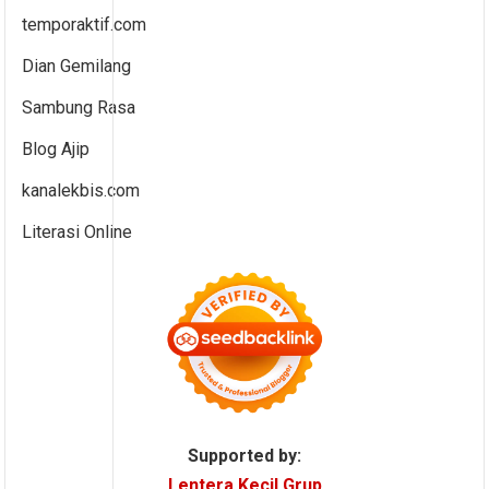
temporaktif.com
Dian Gemilang
Sambung Rasa
Blog Ajip
kanalekbis.com
Literasi Online
Supported by:
Lentera Kecil Grup