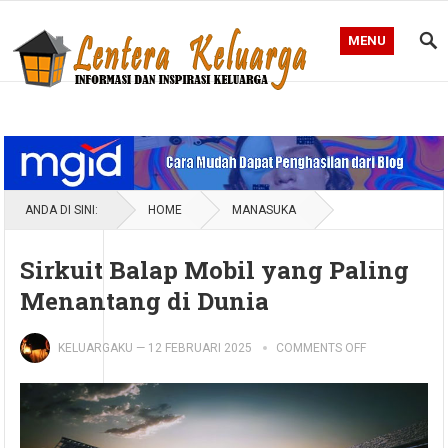
MENU
Blog Lentera Keluarga
ANDA DI SINI:
HOME
MANASUKA
Sirkuit Balap Mobil yang Paling
Menantang di Dunia
KELUARGAKU
—
12 FEBRUARI 2025
COMMENTS OFF