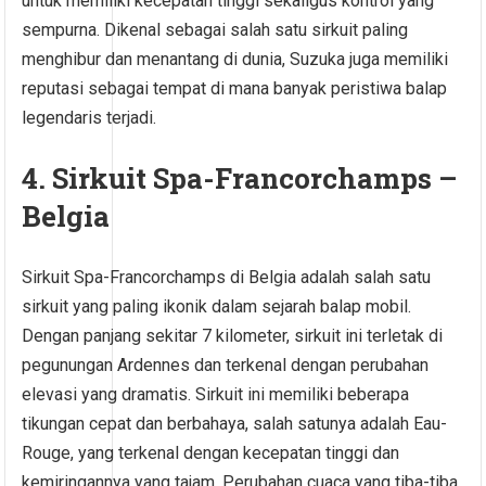
untuk memiliki kecepatan tinggi sekaligus kontrol yang
sempurna. Dikenal sebagai salah satu sirkuit paling
menghibur dan menantang di dunia, Suzuka juga memiliki
reputasi sebagai tempat di mana banyak peristiwa balap
legendaris terjadi.
4. Sirkuit Spa-Francorchamps –
Belgia
Sirkuit Spa-Francorchamps di Belgia adalah salah satu
sirkuit yang paling ikonik dalam sejarah balap mobil.
Dengan panjang sekitar 7 kilometer, sirkuit ini terletak di
pegunungan Ardennes dan terkenal dengan perubahan
elevasi yang dramatis. Sirkuit ini memiliki beberapa
tikungan cepat dan berbahaya, salah satunya adalah Eau-
Rouge, yang terkenal dengan kecepatan tinggi dan
kemiringannya yang tajam. Perubahan cuaca yang tiba-tiba