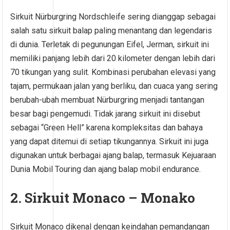
Sirkuit Nürburgring Nordschleife sering dianggap sebagai
salah satu sirkuit balap paling menantang dan legendaris
di dunia. Terletak di pegunungan Eifel, Jerman, sirkuit ini
memiliki panjang lebih dari 20 kilometer dengan lebih dari
70 tikungan yang sulit. Kombinasi perubahan elevasi yang
tajam, permukaan jalan yang berliku, dan cuaca yang sering
berubah-ubah membuat Nürburgring menjadi tantangan
besar bagi pengemudi. Tidak jarang sirkuit ini disebut
sebagai “Green Hell” karena kompleksitas dan bahaya
yang dapat ditemui di setiap tikungannya. Sirkuit ini juga
digunakan untuk berbagai ajang balap, termasuk Kejuaraan
Dunia Mobil Touring dan ajang balap mobil endurance.
2. Sirkuit Monaco – Monako
Sirkuit Monaco dikenal dengan keindahan pemandangan