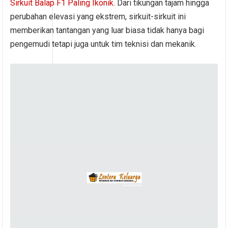
Sirkuit Balap F1 Paling Ikonik
. Dari tikungan tajam hingga
perubahan elevasi yang ekstrem, sirkuit-sirkuit ini
memberikan tantangan yang luar biasa tidak hanya bagi
pengemudi tetapi juga untuk tim teknisi dan mekanik.