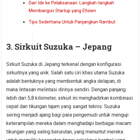
Dari Ide ke Pelaksanaan: Langkah-langkah
Membangun Startup yang Efisien
Tips Sederhana Untuk Panjangkan Rambut
3. Sirkuit Suzuka – Jepang
Sirkuit Suzuka di Jepang terkenal dengan konfigurasi
sirkuitnya yang unik. Salah satu ciri khas utama Suzuka
adalah bentuknya yang membentuk angka delapan, di
mana lintasan melintasi dirinya sendiri. Dengan panjang
lebih dari 5,8 kilometer, sirkuit ini menghadirkan kombinasi
cepat dan tikungan tajam yang sangat teknis. Suzuka
sering menjadi ajang bagi para pengemudi untuk menguji
keterampilan mereka dalam menghadapi berbagai macam
tikungan yang saling berurutan, yang menuntut mereka