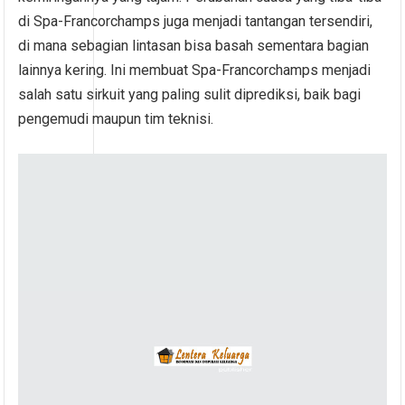
di Spa-Francorchamps juga menjadi tantangan tersendiri,
di mana sebagian lintasan bisa basah sementara bagian
lainnya kering. Ini membuat Spa-Francorchamps menjadi
salah satu sirkuit yang paling sulit diprediksi, baik bagi
pengemudi maupun tim teknisi.