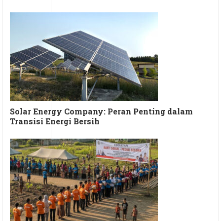
Solar Energy Company: Peran Penting dalam
Transisi Energi Bersih