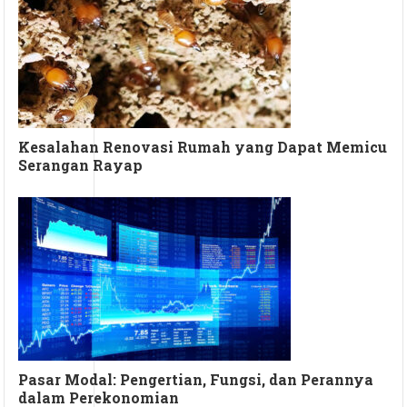
Kesalahan Renovasi Rumah yang Dapat Memicu
Serangan Rayap
Pasar Modal: Pengertian, Fungsi, dan Perannya
dalam Perekonomian