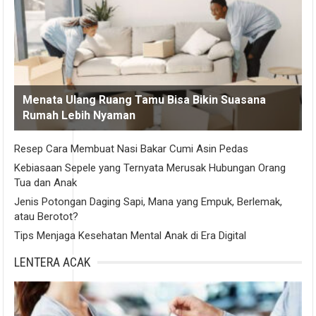
Menata Ulang Ruang Tamu Bisa Bikin Suasana
Rumah Lebih Nyaman
Resep Cara Membuat Nasi Bakar Cumi Asin Pedas
Kebiasaan Sepele yang Ternyata Merusak Hubungan Orang
Tua dan Anak
Jenis Potongan Daging Sapi, Mana yang Empuk, Berlemak,
atau Berotot?
Tips Menjaga Kesehatan Mental Anak di Era Digital
LENTERA ACAK