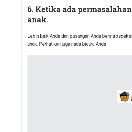
6. Ketika ada permasalaha
anak.
Lebih baik Anda dan pasangan Anda berintrospeksi te
anak. Perhatikan juga nada bicara Anda