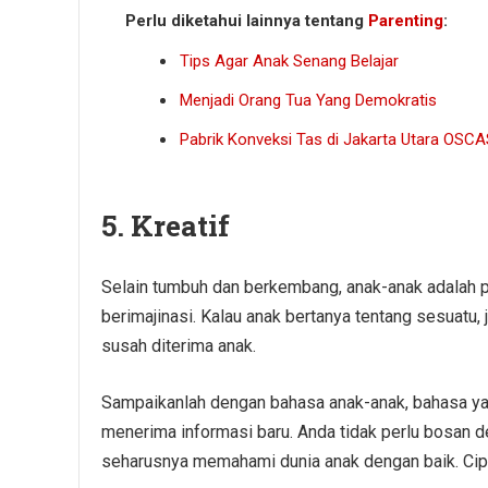
Perlu diketahui lainnya tentang
Parenting
:
Tips Agar Anak Senang Belajar
Menjadi Orang Tua Yang Demokratis
Pabrik Konveksi Tas di Jakarta Utara OSC
5. Kreatif
Selain tumbuh dan berkembang, anak-anak adalah prib
berimajinasi. Kalau anak bertanya tentang sesuatu, 
susah diterima anak.
Sampaikanlah dengan bahasa anak-anak, bahasa y
menerima informasi baru. Anda tidak perlu bosan d
seharusnya memahami dunia anak dengan baik. Cip