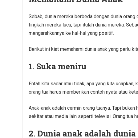
Sebab, dunia mereka berbeda dengan dunia orang d
tingkah mereka lucu, tapi itulah dunia mereka. Seb
mengarahkannya ke hal-hal yang positif.
Berikut ini kiat memahami dunia anak yang perlu kita
1. Suka meniru
Entah kita sadar atau tidak, apa yang kita ucapkan, 
orang tua harus memberikan contoh nyata atau kete
Anak-anak adalah cermin orang tuanya. Tapi bukan h
sekitar atau media lain seperti televisi. Orang tua ha
2. Dunia anak adalah dunia