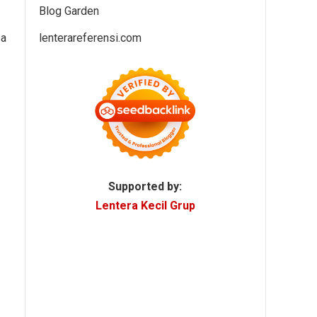
Blog Garden
sa
lenterareferensi.com
Supported by:
Lentera Kecil Grup