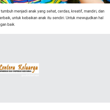
k tumbuh menjadi anak yang sehat, cerdas, kreatif, mandiri, dan
rbaik, untuk kebaikan anak itu sendiri. Untuk mewujudkan hal
gan baik.