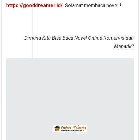
https://gooddreamer.id/
.
Selamat membaca novel !
Dimana Kita Bisa Baca Novel Online Romantis dan
Menarik?