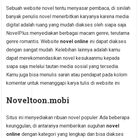
Sebuah website novel tentu menyasar pembaca, di sinilah
banyak penulis novel menerbitkan karyanya karena media
digital adalah ruang yang mudah diakses oleh siapa saja.
NovelPlus menyediakan berbagai macam genre, terutama
genre romantis. Website
novel online
ini dapat diakses
dengan sangat mudah. Kelebihan lainnya adalah kamu
dapat merekomendasikan novel kesukaanmu kepada
siapa saja melalui tautan media sosial yang tersedia.
Kamu juga bisa menulis saran atau pendapat pada kolom
komentar untuk menanggapi karya tulis di website ini.
Noveltoon.mobi
Situs ini menyediakan ribuan novel populer. Ada beberapa
keunggulan, di antaranya memberikan suguhan
novel
online
dengan kategori yang lengkap dan bisa diakses