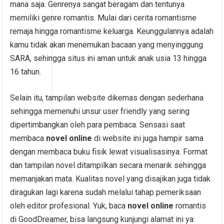
mana saja. Genrenya sangat beragam dan tentunya
memiliki genre romantis. Mulai dari cerita romantisme
remaja hingga romantisme keluarga. Keunggulannya adalah
kamu tidak akan menemukan bacaan yang menyinggung
SARA, sehingga situs ini aman untuk anak usia 13 hingga
16 tahun.
Selain itu, tampilan website dikemas dengan sederhana
sehingga memenuhi unsur user friendly yang sering
dipertimbangkan oleh para pembaca. Sensasi saat
membaca
novel online
di website ini juga hampir sama
dengan membaca buku fisik lewat visualisasinya. Format
dan tampilan novel ditampilkan secara menarik sehingga
memanjakan mata. Kualitas novel yang disajikan juga tidak
diragukan lagi karena sudah melalui tahap pemeriksaan
oleh editor profesional. Yuk, baca
novel online
romantis
di GoodDreamer, bisa langsung kunjungi alamat ini ya: