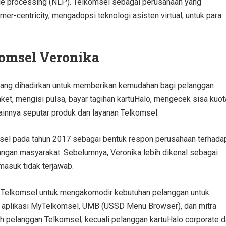
e processing (NLP). Telkomsel sebagai perusahaan yang
er-centricity, mengadopsi teknologi asisten virtual, untuk para
komsel Veronika
 yang dihadirkan untuk memberikan kemudahan bagi pelanggan
t, mengisi pulsa, bayar tagihan kartuHalo, mengecek sisa kuot
lainnya seputar produk dan layanan Telkomsel.
omsel pada tahun 2017 sebagai bentuk respon perusahaan terhada
ngan masyarakat. Sebelumnya, Veronika lebih dikenal sebagai
masuk tidak terjawab.
nan Telkomsel untuk mengakomodir kebutuhan pelanggan untuk
ng aplikasi MyTelkomsel, UMB (USSD Menu Browser), dan mitra
uh pelanggan Telkomsel, kecuali pelanggan kartuHalo corporate 