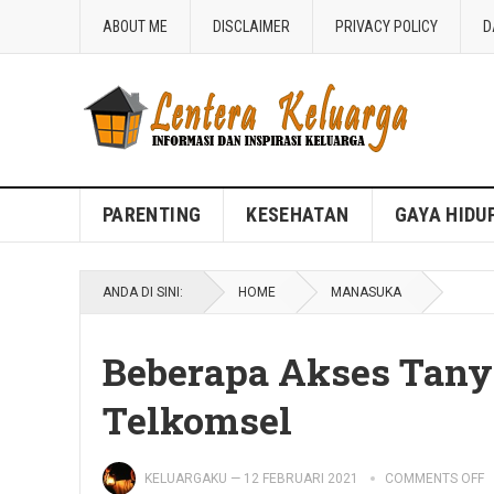
ABOUT ME
DISCLAIMER
PRIVACY POLICY
D
Blog Lentera Keluarga
PARENTING
KESEHATAN
GAYA HIDU
ANDA DI SINI:
HOME
MANASUKA
Beberapa Akses Tanya
Telkomsel
KELUARGAKU
—
12 FEBRUARI 2021
COMMENTS OFF