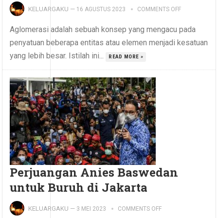
KELUARGAKU
—
16 AGUSTUS 2023
COMMENTS OFF
Aglomerasi adalah sebuah konsep yang mengacu pada
penyatuan beberapa entitas atau elemen menjadi kesatuan
yang lebih besar. Istilah ini...
READ MORE »
Perjuangan Anies Baswedan
untuk Buruh di Jakarta
KELUARGAKU
—
3 MEI 2023
COMMENTS OFF