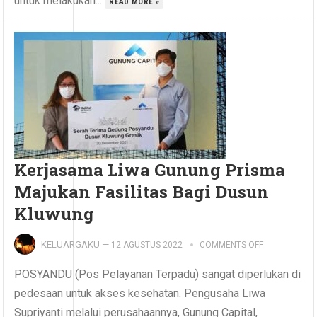
untuk melakukan...
READ MORE »
Kerjasama Liwa Gunung Prisma
Majukan Fasilitas Bagi Dusun
Kluwung
KELUARGAKU
—
12 AGUSTUS 2022
COMMENTS OFF
POSYANDU (Pos Pelayanan Terpadu) sangat diperlukan di
pedesaan untuk akses kesehatan. Pengusaha Liwa
Supriyanti melalui perusahaannya, Gunung Capital,