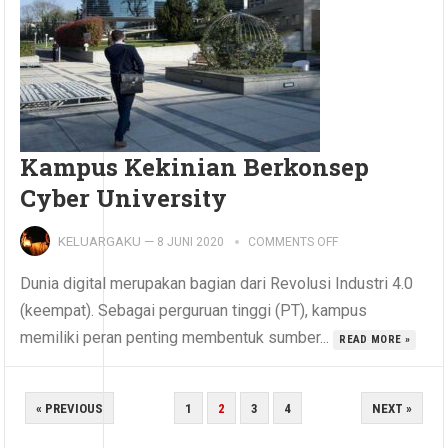
Kampus Kekinian Berkonsep
Cyber University
KELUARGAKU
—
8 JUNI 2020
COMMENTS OFF
Dunia digital merupakan bagian dari Revolusi Industri 4.0
(keempat). Sebagai perguruan tinggi (PT), kampus
memiliki peran penting membentuk sumber...
READ MORE »
PAGINASI
« PREVIOUS
1
2
3
4
NEXT »
POS