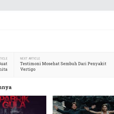
TICLE
NEXT ARTICLE
Buat
Testimoni Mosehat Sembuh Dari Penyakit
ita
Vertigo
innya