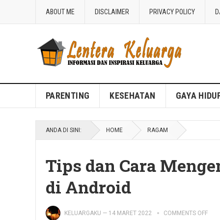
ABOUT ME
DISCLAIMER
PRIVACY POLICY
D
Blog Lentera Keluarga
PARENTING
KESEHATAN
GAYA HIDU
ANDA DI SINI:
HOME
RAGAM
Tips dan Cara Menge
di Android
KELUARGAKU
—
14 MARET 2022
COMMENTS OFF