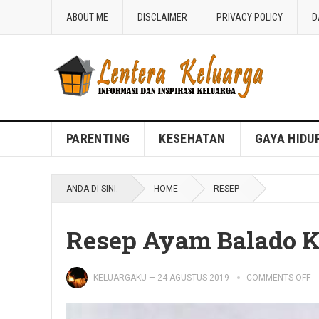
ABOUT ME
DISCLAIMER
PRIVACY POLICY
D
Blog Lentera Keluarga
PARENTING
KESEHATAN
GAYA HIDU
ANDA DI SINI:
HOME
RESEP
Resep Ayam Balado 
KELUARGAKU
—
24 AGUSTUS 2019
COMMENTS OFF