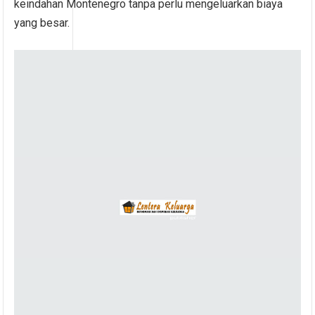
keindahan Montenegro tanpa perlu mengeluarkan biaya
yang besar.