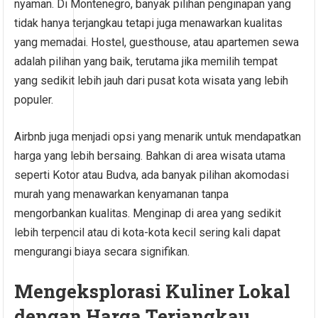
nyaman. Di Montenegro, banyak pilihan penginapan yang
tidak hanya terjangkau tetapi juga menawarkan kualitas
yang memadai. Hostel, guesthouse, atau apartemen sewa
adalah pilihan yang baik, terutama jika memilih tempat
yang sedikit lebih jauh dari pusat kota wisata yang lebih
populer.
Airbnb juga menjadi opsi yang menarik untuk mendapatkan
harga yang lebih bersaing. Bahkan di area wisata utama
seperti Kotor atau Budva, ada banyak pilihan akomodasi
murah yang menawarkan kenyamanan tanpa
mengorbankan kualitas. Menginap di area yang sedikit
lebih terpencil atau di kota-kota kecil sering kali dapat
mengurangi biaya secara signifikan.
Mengeksplorasi Kuliner Lokal
dengan Harga Terjangkau