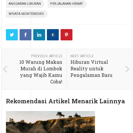
ANGGARAN LIBURAN
PERJALANAN HEMAT
WISATA MONTENEGRO
PREVIOUS ARTICLE
NEXT ARTICLE
10 Warung Makan
Hiburan Virtual
Murah di Lombok
Reality untuk
yang Wajib Kamu
Pengalaman Baru
Coba!
Rekomendasi Artikel Menarik Lainnya