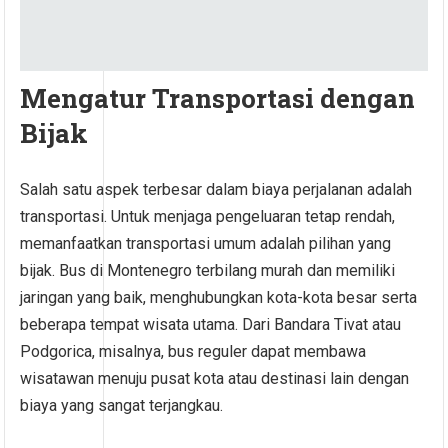
Mengatur Transportasi dengan
Bijak
Salah satu aspek terbesar dalam biaya perjalanan adalah
transportasi. Untuk menjaga pengeluaran tetap rendah,
memanfaatkan transportasi umum adalah pilihan yang
bijak. Bus di Montenegro terbilang murah dan memiliki
jaringan yang baik, menghubungkan kota-kota besar serta
beberapa tempat wisata utama. Dari Bandara Tivat atau
Podgorica, misalnya, bus reguler dapat membawa
wisatawan menuju pusat kota atau destinasi lain dengan
biaya yang sangat terjangkau.