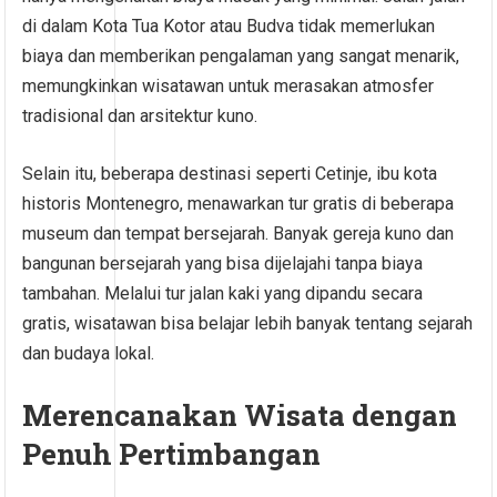
di dalam Kota Tua Kotor atau Budva tidak memerlukan
biaya dan memberikan pengalaman yang sangat menarik,
memungkinkan wisatawan untuk merasakan atmosfer
tradisional dan arsitektur kuno.
Selain itu, beberapa destinasi seperti Cetinje, ibu kota
historis Montenegro, menawarkan tur gratis di beberapa
museum dan tempat bersejarah. Banyak gereja kuno dan
bangunan bersejarah yang bisa dijelajahi tanpa biaya
tambahan. Melalui tur jalan kaki yang dipandu secara
gratis, wisatawan bisa belajar lebih banyak tentang sejarah
dan budaya lokal.
Merencanakan Wisata dengan
Penuh Pertimbangan