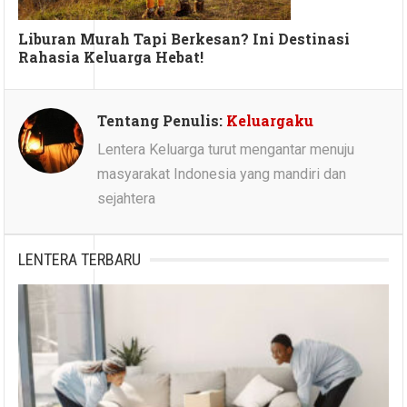
Liburan Murah Tapi Berkesan? Ini Destinasi
Rahasia Keluarga Hebat!
Tentang Penulis:
Keluargaku
Lentera Keluarga turut mengantar menuju
masyarakat Indonesia yang mandiri dan
sejahtera
LENTERA TERBARU