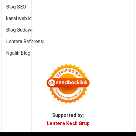
Blog SEO
kanal.web.id
Blog Budaya
Lentera Referensi
Ngalih Blog
Supported by:
Lentera Kecil Grup