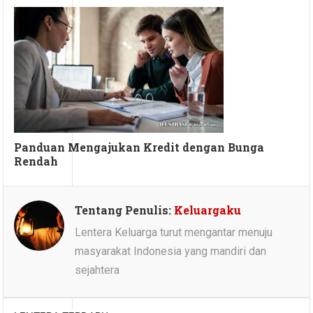
Panduan Mengajukan Kredit dengan Bunga
Rendah
Tentang Penulis:
Keluargaku
Lentera Keluarga turut mengantar menuju
masyarakat Indonesia yang mandiri dan
sejahtera