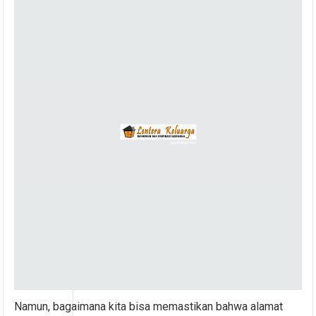
Namun, bagaimana kita bisa memastikan bahwa alamat