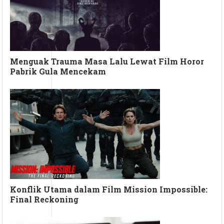
Menguak Trauma Masa Lalu Lewat Film Horor
Pabrik Gula Mencekam
Konflik Utama dalam Film Mission Impossible:
Final Reckoning