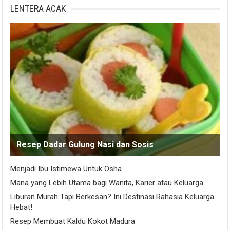
LENTERA ACAK
Resep Dadar Gulung Nasi dan Sosis
Menjadi Ibu Istimewa Untuk Osha
Mana yang Lebih Utama bagi Wanita, Karier atau Keluarga
Liburan Murah Tapi Berkesan? Ini Destinasi Rahasia Keluarga
Hebat!
Resep Membuat Kaldu Kokot Madura