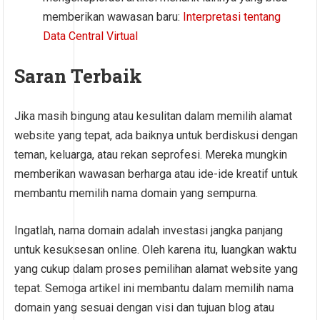
memberikan wawasan baru:
Interpretasi tentang
Data Central Virtual
Saran Terbaik
Jika masih bingung atau kesulitan dalam memilih alamat
website yang tepat, ada baiknya untuk berdiskusi dengan
teman, keluarga, atau rekan seprofesi. Mereka mungkin
memberikan wawasan berharga atau ide-ide kreatif untuk
membantu memilih nama domain yang sempurna.
Ingatlah, nama domain adalah investasi jangka panjang
untuk kesuksesan online. Oleh karena itu, luangkan waktu
yang cukup dalam proses pemilihan alamat website yang
tepat. Semoga artikel ini membantu dalam memilih nama
domain yang sesuai dengan visi dan tujuan blog atau