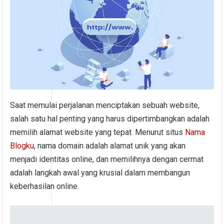
Saat memulai perjalanan menciptakan sebuah website,
salah satu hal penting yang harus dipertimbangkan adalah
memilih alamat website yang tepat. Menurut situs
Nama
Blogku
, nama domain adalah alamat unik yang akan
menjadi identitas online, dan memilihnya dengan cermat
adalah langkah awal yang krusial dalam membangun
keberhasilan online.