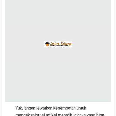
Yuk, jangan lewatkan kesempatan untuk
mengeksplorasi artikel menarik lainnya yang bisa