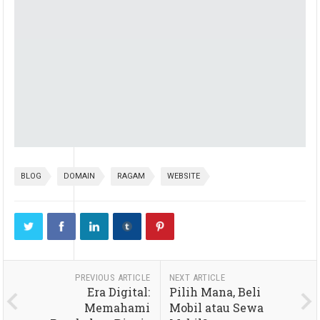
BLOG
DOMAIN
RAGAM
WEBSITE
PREVIOUS ARTICLE
NEXT ARTICLE
Era Digital:
Pilih Mana, Beli
Memahami
Mobil atau Sewa