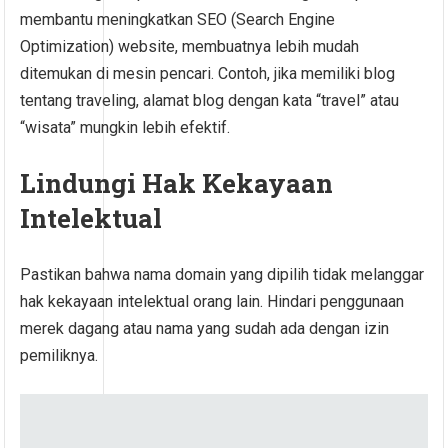
membantu meningkatkan SEO (Search Engine
Optimization) website, membuatnya lebih mudah
ditemukan di mesin pencari. Contoh, jika memiliki blog
tentang traveling, alamat blog dengan kata “travel” atau
“wisata” mungkin lebih efektif.
Lindungi Hak Kekayaan
Intelektual
Pastikan bahwa nama domain yang dipilih tidak melanggar
hak kekayaan intelektual orang lain. Hindari penggunaan
merek dagang atau nama yang sudah ada dengan izin
pemiliknya.