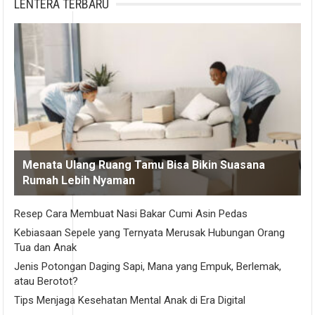
LENTERA TERBARU
Menata Ulang Ruang Tamu Bisa Bikin Suasana
Rumah Lebih Nyaman
Resep Cara Membuat Nasi Bakar Cumi Asin Pedas
Kebiasaan Sepele yang Ternyata Merusak Hubungan Orang
Tua dan Anak
Jenis Potongan Daging Sapi, Mana yang Empuk, Berlemak,
atau Berotot?
Tips Menjaga Kesehatan Mental Anak di Era Digital