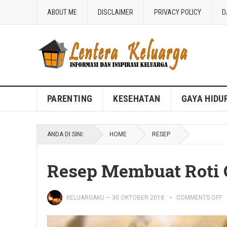
ABOUT ME
DISCLAIMER
PRIVACY POLICY
D
Blog Lentera Keluarga
PARENTING
KESEHATAN
GAYA HIDU
ANDA DI SINI:
HOME
RESEP
Resep Membuat Roti 
KELUARGAKU
—
30 OKTOBER 2018
COMMENTS OFF