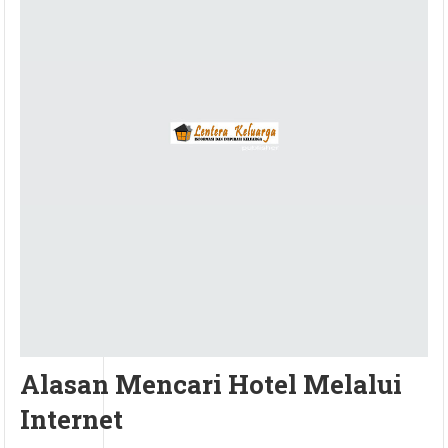
Alasan Mencari Hotel Melalui
Internet