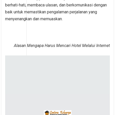
berhati-hati, membaca ulasan, dan berkomunikasi dengan
baik untuk memastikan pengalaman perjalanan yang
menyenangkan dan memuaskan.
Alasan Mengapa Harus Mencari Hotel Melalui Internet