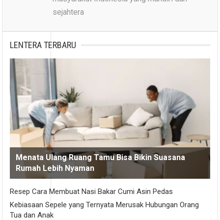
sejahtera
LENTERA TERBARU
Menata Ulang Ruang Tamu Bisa Bikin Suasana
Rumah Lebih Nyaman
Resep Cara Membuat Nasi Bakar Cumi Asin Pedas
Kebiasaan Sepele yang Ternyata Merusak Hubungan Orang
Tua dan Anak