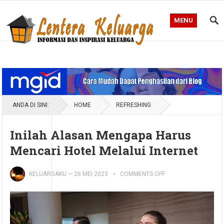
MENU
Blog Lentera Keluarga
ANDA DI SINI:
HOME
REFRESHING
Inilah Alasan Mengapa Harus
Mencari Hotel Melalui Internet
KELUARGAKU
—
26 MEI 2023
COMMENTS OFF