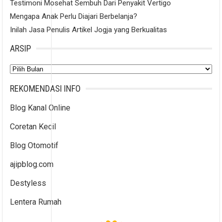
Testimoni Mosehat Sembuh Dari Penyakit Vertigo
Mengapa Anak Perlu Diajari Berbelanja?
Inilah Jasa Penulis Artikel Jogja yang Berkualitas
ARSIP
Arsip
REKOMENDASI INFO
Blog Kanal Online
Coretan Kecil
Blog Otomotif
ajipblog.com
Destyless
Lentera Rumah