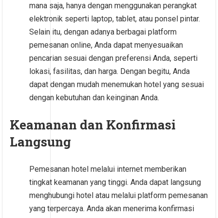
mana saja, hanya dengan menggunakan perangkat
elektronik seperti laptop, tablet, atau ponsel pintar.
Selain itu, dengan adanya berbagai platform
pemesanan online, Anda dapat menyesuaikan
pencarian sesuai dengan preferensi Anda, seperti
lokasi, fasilitas, dan harga. Dengan begitu, Anda
dapat dengan mudah menemukan hotel yang sesuai
dengan kebutuhan dan keinginan Anda.
Keamanan dan Konfirmasi
Langsung
Pemesanan hotel melalui internet memberikan
tingkat keamanan yang tinggi. Anda dapat langsung
menghubungi hotel atau melalui platform pemesanan
yang terpercaya. Anda akan menerima konfirmasi