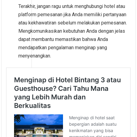
Terakhir, jangan ragu untuk menghubungi hotel atau
platform pemesanan jika Anda memiliki pertanyaan
atau kekhawatiran sebelum melakukan pemesanan.
Mengkomunikasikan kebutuhan Anda dengan jelas
dapat membantu memastikan bahwa Anda
mendapatkan pengalaman menginap yang
menyenangkan.