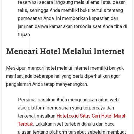
reservasi secara langsung melalui email atau pesan
teks, sehingga Anda memiliki bukti tertulis tentang
pemesanan Anda. Ini memberikan kepastian dan
jaminan bahwa kamar akan tersedia saat Anda tiba di
tujuan.
Mencari Hotel Melalui Internet
Meskipun mencari hotel melalui internet memiliki banyak
manfaat, ada beberapa hal yang perlu diperhatikan agar
pengalaman Anda tetap menyenangkan.
Pertama, pastikan Anda menggunakan situs web
atau platform pemesanan yang terpercaya dan
terkenal, misalkan
Hotel.co.id Situs Cari Hotel Murah
Terbaik
. Lakukan riset terlebih dahulu dan baca
ulasan tentang platform tersebut sebelum membuat