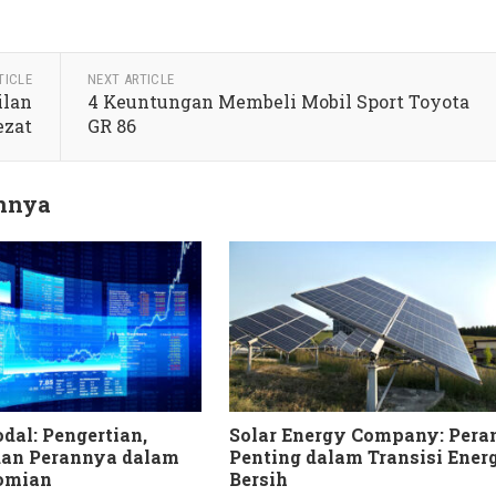
TICLE
NEXT ARTICLE
ilan
4 Keuntungan Membeli Mobil Sport Toyota
ezat
GR 86
innya
dal: Pengertian,
Solar Energy Company: Pera
dan Perannya dalam
Penting dalam Transisi Ener
omian
Bersih