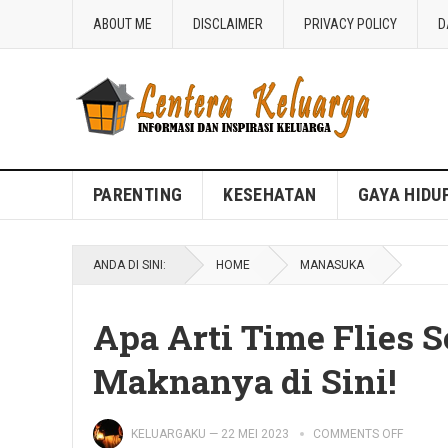
ABOUT ME
DISCLAIMER
PRIVACY POLICY
D
Blog Lentera Keluarga
PARENTING
KESEHATAN
GAYA HIDU
ANDA DI SINI:
HOME
MANASUKA
Apa Arti Time Flies S
Maknanya di Sini!
KELUARGAKU
—
22 MEI 2023
COMMENTS OFF