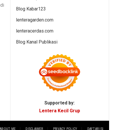
di
Blog Kabar123
lenteragarden.com
lenteracerdas.com
Blog Kanal Publikasi
Supported by:
Lentera Kecil Grup
ABOUT ME
DISCLAIMER
PRIVACY POLICY
DAFTAR ISI