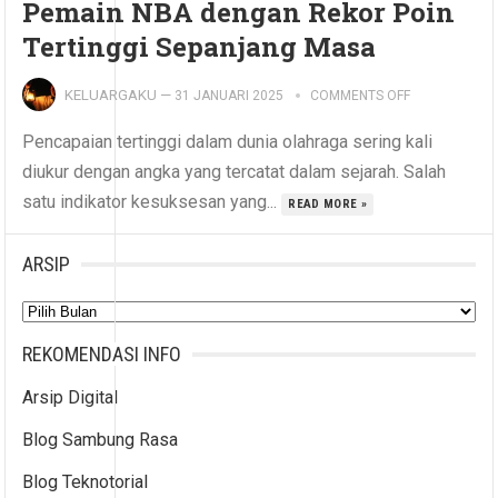
Pemain NBA dengan Rekor Poin
Tertinggi Sepanjang Masa
KELUARGAKU
—
31 JANUARI 2025
COMMENTS OFF
Pencapaian tertinggi dalam dunia olahraga sering kali
diukur dengan angka yang tercatat dalam sejarah. Salah
satu indikator kesuksesan yang...
READ MORE »
ARSIP
Arsip
REKOMENDASI INFO
Arsip Digital
Blog Sambung Rasa
Blog Teknotorial