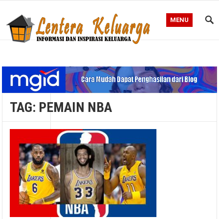
MENU
Blog Lentera Keluarga
TAG:
PEMAIN NBA