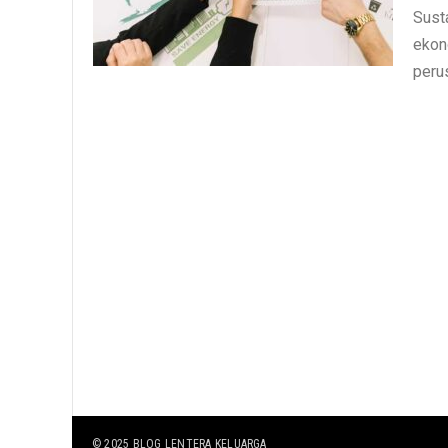
Sust
ekon
peru
© 2025
BLOG LENTERA KELUARGA