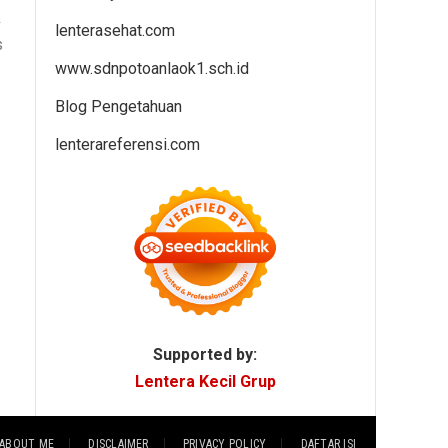
k
lenterasehat.com
s
www.sdnpotoanlaok1.sch.id
Blog Pengetahuan
lenterareferensi.com
Supported by:
Lentera Kecil Grup
ABOUT ME
DISCLAIMER
PRIVACY POLICY
DAFTAR ISI